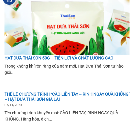
Th2
HẠT DƯA THÁI SƠN 50G – TIỆN LỢI VÀ CHẤT LƯỢNG CAO
Trong không khí rộn ràng của năm mới, Hạt Dưa Thái Sơn tự hào
giới...
THỂ LỆ CHƯƠNG TRÌNH “CÀO LIỀN TAY – RINH NGAY QUÀ KHỦNG’
– HẠT DƯA THÁI SƠN GIA LAI
07/11/2023
Tên chương trình khuyến mại: CÀO LIỀN TAY, RINH NGAY QUÀ
KHỦNG. Hàng hóa, dịch...