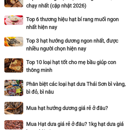
hạt
6
chạy nhất (cập nhật 2026)
hướng
thương
dương
hiệu hạt
Top
Top 6 thương hiệu hạt bí rang muối ngon
cần
dưa
6
nhất hiện nay
thiết
ngon
thương
cho
nhất,
hiệu
Top
Top 3 hạt hướng dương ngon nhất, được
sức
bán
hạt
3
nhiều người chọn hiện nay
khỏe
chạy
bí
hạt
nhất
rang
hướng
Top
Top 10 loại hạt tốt cho mẹ bầu giúp con
(cập
muối
dương
10
thông minh
nhật
ngon
ngon
loại
2026)
nhất
nhất,
hạt
Phân
Phân biệt các loại hạt dưa Thái Sơn bì vàng,
hiện
được
tốt
biệt
bì đỏ, bì nâu
nay
nhiều
cho
các
người
mẹ
loại
Mua
Mua hạt hướng dương giá rẻ ở đâu?
chọn
bầu
hạt
hạt
hiện
giúp
dưa
hướng
Mua
nay
Mua Hạt dưa giá rẻ ở đâu? 1kg hạt dưa giá
con
Thái
dương