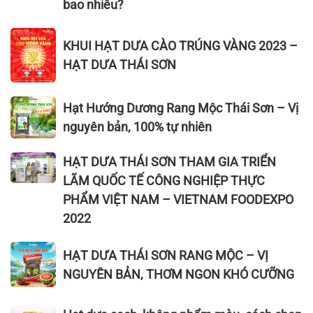
Hạt
thông
Sơn
bao nhiêu?
giá
dưa
minh
bì
rẻ
giá
KHUI
vàng,
ở
KHUI HẠT DƯA CÀO TRÚNG VÀNG 2023 –
rẻ
HẠT
bì
đâu?
HẠT DƯA THÁI SƠN
ở
DƯA
đỏ,
đâu?
CÀO
bì
1kg
TRÚNG
Hạt
nâu
Hạt Hướng Dương Rang Mộc Thái Sơn – Vị
hạt
VÀNG
Hướng
nguyên bản, 100% tự nhiên
dưa
2023
Dương
giá
–
Rang
HẠT
HẠT DƯA THÁI SƠN THAM GIA TRIỂN
bao
HẠT
Mộc
DƯA
LÃM QUỐC TẾ CÔNG NGHIỆP THỰC
nhiêu?
DƯA
Thái
THÁI
PHẨM VIỆT NAM – VIETNAM FOODEXPO
THÁI
Sơn
SƠN
2022
SƠN
–
THAM
Vị
GIA
HẠT
HẠT DƯA THÁI SƠN RANG MỘC – VỊ
nguyên
TRIỂN
DƯA
bản,
NGUYÊN BẢN, THƠM NGON KHÓ CƯỠNG
LÃM
THÁI
100%
QUỐC
SƠN
tự
Hạt
TẾ