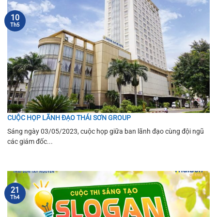
10
Th5
CUỘC HỌP LÃNH ĐẠO THÁI SƠN GROUP
Sáng ngày 03/05/2023, cuộc họp giữa ban lãnh đạo cùng đội ngũ
các giám đốc...
21
Th4