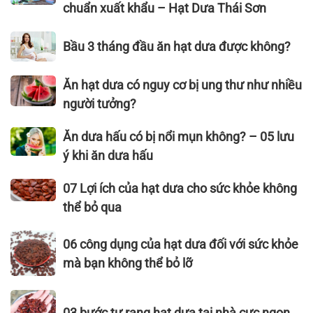
thuốc
chế
giá
chuẩn xuất khẩu – Hạt Dưa Thái Sơn
11
biến
rẻ
công
hạt
chất
Bầu
Bầu 3 tháng đầu ăn hạt dưa được không?
dụng
dưa
lượng
3
hiệu
sạch,
không
tháng
Ăn
Ăn hạt dưa có nguy cơ bị ung thư như nhiều
quả
ngon
thể
đầu
hạt
người tưởng?
đạt
bỏ
ăn
dưa
tiêu
qua
hạt
có
Ăn
Ăn dưa hấu có bị nổi mụn không? – 05 lưu
chuẩn
dưa
nguy
dưa
xuất
ý khi ăn dưa hấu
được
cơ
hấu
khẩu
không?
bị
có
07
07 Lợi ích của hạt dưa cho sức khỏe không
–
ung
bị
Lợi
Hạt
thể bỏ qua
thư
nổi
ích
Dưa
như
mụn
của
06
Thái
06 công dụng của hạt dưa đối với sức khỏe
nhiều
không?
hạt
công
Sơn
mà bạn không thể bỏ lỡ
người
–
dưa
dụng
tưởng?
05
cho
của
03
lưu
sức
hạt
03 bước tự rang hạt dưa tại nhà cực ngon