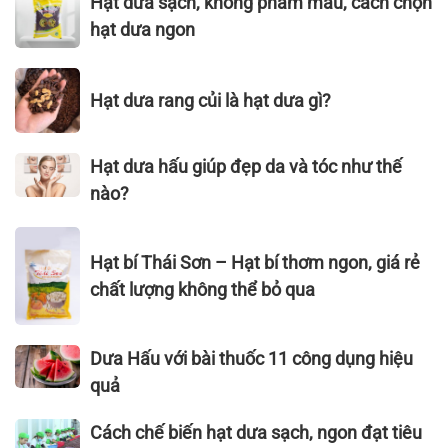
Hạt dưa sạch, không phẩm màu, cách chọn
RANG
nhiên
dưa
CÔNG
hạt dưa ngon
MỘC
sạch,
NGHIỆP
–
không
THỰC
VỊ
Hạt
phẩm
PHẨM
Hạt dưa rang củi là hạt dưa gì?
NGUYÊN
dưa
màu,
VIỆT
BẢN,
rang
cách
NAM
THƠM
củi
chọn
Hạt
–
Hạt dưa hấu giúp đẹp da và tóc như thế
NGON
là
hạt
dưa
VIETNAM
nào?
KHÓ
hạt
dưa
hấu
FOODEXPO
CƯỠNG
dưa
ngon
giúp
2022
Hạt
gì?
đẹp
Hạt bí Thái Sơn – Hạt bí thơm ngon, giá rẻ
bí
da
Thái
chất lượng không thể bỏ qua
và
Sơn
tóc
–
Dưa
như
Dưa Hấu với bài thuốc 11 công dụng hiệu
Hạt
Hấu
thế
bí
quả
với
nào?
thơm
bài
Cách
ngon,
Cách chế biến hạt dưa sạch, ngon đạt tiêu