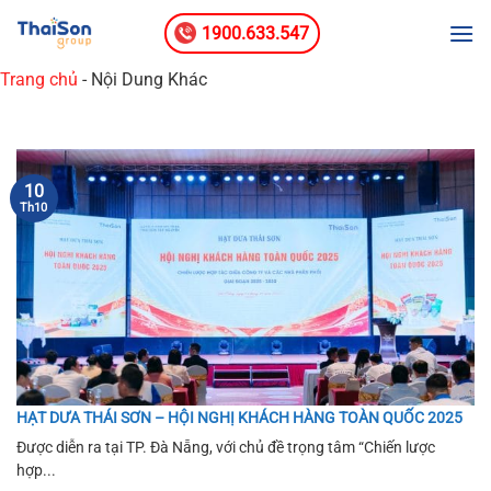
Bỏ
1900.633.547
qua
nội
Trang chủ
-
Nội Dung Khác
dung
10
Th10
HẠT DƯA THÁI SƠN – HỘI NGHỊ KHÁCH HÀNG TOÀN QUỐC 2025
Được diễn ra tại TP. Đà Nẵng, với chủ đề trọng tâm “Chiến lược
hợp...