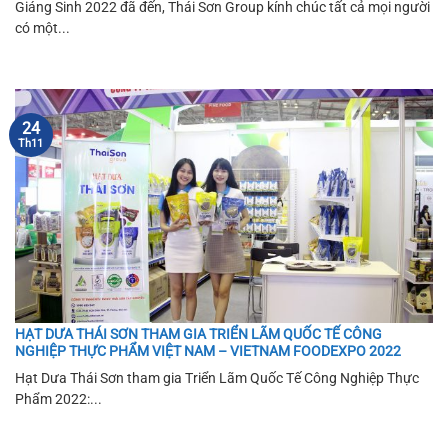
Giáng Sinh 2022 đã đến, Thái Sơn Group kính chúc tất cả mọi người
có một...
24
Th11
HẠT DƯA THÁI SƠN THAM GIA TRIỂN LÃM QUỐC TẾ CÔNG
NGHIỆP THỰC PHẨM VIỆT NAM – VIETNAM FOODEXPO 2022
Hạt Dưa Thái Sơn tham gia Triển Lãm Quốc Tế Công Nghiệp Thực
Phẩm 2022:...