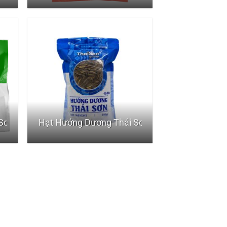
Sơn Rang Mộc – Gói nhỏ 50gr
Hạt Hướng Dương Thái Sơn Vị Dừa – Gói 500gr