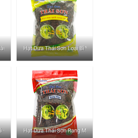
Nâu 900 G
Hạt Dưa Thái Sơn Loại Bì Vàng 450G
á – Bịch 10kg
Hạt Dưa Thái Sơn Rang Mộc- Bì zipper 450G