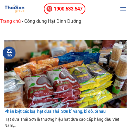
Bỏ
1900.633.547
qua
nội
Trang chủ
-
Công dụng Hạt Dinh Dưỡng
dung
22
Th5
Phân biệt các loại hạt dưa Thái Sơn bì vàng, bì đỏ, bì nâu
Hạt dưa Thái Sơn là thương hiệu hạt dưa cao cấp hàng đầu Việt
Nam,...