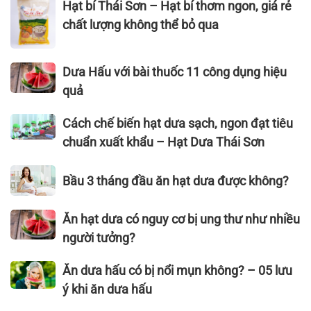
đẹp
Hạt bí Thái Sơn – Hạt bí thơm ngon, giá rẻ
bí
da
Thái
chất lượng không thể bỏ qua
và
Sơn
tóc
–
Dưa
như
Dưa Hấu với bài thuốc 11 công dụng hiệu
Hạt
Hấu
thế
bí
quả
với
nào?
thơm
bài
Cách
ngon,
Cách chế biến hạt dưa sạch, ngon đạt tiêu
thuốc
chế
giá
chuẩn xuất khẩu – Hạt Dưa Thái Sơn
11
biến
rẻ
công
hạt
chất
Bầu
Bầu 3 tháng đầu ăn hạt dưa được không?
dụng
dưa
lượng
3
hiệu
sạch,
không
tháng
Ăn
Ăn hạt dưa có nguy cơ bị ung thư như nhiều
quả
ngon
thể
đầu
hạt
người tưởng?
đạt
bỏ
ăn
dưa
tiêu
qua
hạt
có
Ăn
Ăn dưa hấu có bị nổi mụn không? – 05 lưu
chuẩn
dưa
nguy
dưa
xuất
ý khi ăn dưa hấu
được
cơ
hấu
khẩu
không?