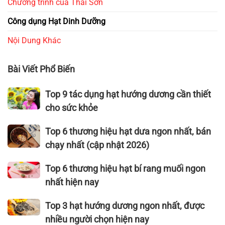
Chương trình của Thái Sơn
Công dụng Hạt Dinh Dưỡng
Nội Dung Khác
Bài Viết Phổ Biến
Top
Top 9 tác dụng hạt hướng dương cần thiết
9
cho sức khỏe
tác
dụng
Top
Top 6 thương hiệu hạt dưa ngon nhất, bán
hạt
6
chạy nhất (cập nhật 2026)
hướng
thương
dương
hiệu hạt
Top
Top 6 thương hiệu hạt bí rang muối ngon
cần
dưa
6
nhất hiện nay
thiết
ngon
thương
cho
nhất,
hiệu
Top
Top 3 hạt hướng dương ngon nhất, được
sức
bán
hạt
3
nhiều người chọn hiện nay