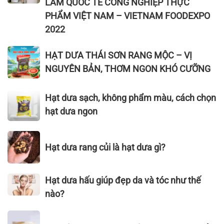
LÃM QUỐC TẾ CÔNG NGHIỆP THỰC
nhiêu?
DƯA
Thái
THÁI
PHẨM VIỆT NAM – VIETNAM FOODEXPO
THÁI
Sơn
SƠN
2022
SƠN
–
THAM
Vị
GIA
HẠT
HẠT DƯA THÁI SƠN RANG MỘC – VỊ
nguyên
TRIỂN
DƯA
bản,
NGUYÊN BẢN, THƠM NGON KHÓ CƯỠNG
LÃM
THÁI
100%
QUỐC
SƠN
tự
Hạt
TẾ
Hạt dưa sạch, không phẩm màu, cách chọn
RANG
nhiên
dưa
CÔNG
hạt dưa ngon
MỘC
sạch,
NGHIỆP
–
không
THỰC
VỊ
Hạt
phẩm
PHẨM
Hạt dưa rang củi là hạt dưa gì?
NGUYÊN
dưa
màu,
VIỆT
BẢN,
rang
cách
NAM
THƠM
củi
chọn
Hạt
–
Hạt dưa hấu giúp đẹp da và tóc như thế
NGON
là
hạt
dưa
VIETNAM
nào?
KHÓ
hạt
dưa
hấu
FOODEXPO
CƯỠNG
dưa
ngon
giúp
2022
Hạt
gì?