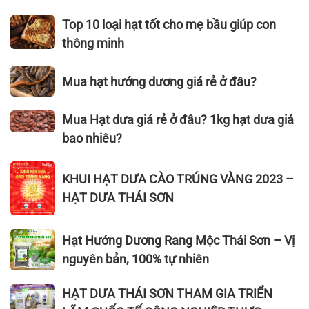
khỏe
chạy
bí
hạt
nhất
rang
hướng
Top
Top 10 loại hạt tốt cho mẹ bầu giúp con
(cập
muối
dương
10
thông minh
nhật
ngon
ngon
loại
2026)
nhất
nhất,
hạt
Mua
Mua hạt hướng dương giá rẻ ở đâu?
hiện
được
tốt
hạt
nay
nhiều
cho
hướng
Mua
Mua Hạt dưa giá rẻ ở đâu? 1kg hạt dưa giá
người
mẹ
dương
Hạt
chọn
bao nhiêu?
bầu
giá
dưa
hiện
giúp
rẻ
giá
KHUI
nay
con
ở
KHUI HẠT DƯA CÀO TRÚNG VÀNG 2023 –
rẻ
HẠT
thông
đâu?
HẠT DƯA THÁI SƠN
ở
DƯA
minh
đâu?
CÀO
1kg
TRÚNG
Hạt
Hạt Hướng Dương Rang Mộc Thái Sơn – Vị
hạt
VÀNG
Hướng
nguyên bản, 100% tự nhiên
dưa
2023
Dương
giá
–
Rang
HẠT
HẠT DƯA THÁI SƠN THAM GIA TRIỂN
bao
HẠT
Mộc
DƯA