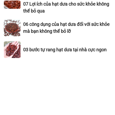
bị
có
07
07 Lợi ích của hạt dưa cho sức khỏe không
–
ung
bị
Lợi
Hạt
thể bỏ qua
thư
nổi
ích
Dưa
như
mụn
của
06
Thái
06 công dụng của hạt dưa đối với sức khỏe
nhiều
không?
hạt
công
Sơn
mà bạn không thể bỏ lỡ
người
–
dưa
dụng
tưởng?
05
cho
của
03
lưu
sức
hạt
03 bước tự rang hạt dưa tại nhà cực ngon
bước
ý
khỏe
dưa
tự
khi
không
đối
rang
ăn
thể
với
hạt
dưa
bỏ
sức
dưa
hấu
qua
khỏe
tại
mà
nhà
bạn
cực
không
ngon
thể
bỏ
lỡ