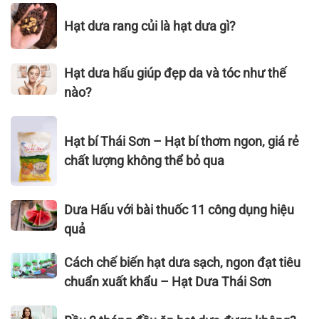
SƠN
tự
Hạt
TẾ
RANG
nhiên
Hạt dưa rang củi là hạt dưa gì?
dưa
CÔNG
MỘC
rang
NGHIỆP
–
củi
THỰC
VỊ
Hạt
Hạt dưa hấu giúp đẹp da và tóc như thế
là
PHẨM
NGUYÊN
dưa
nào?
hạt
VIỆT
BẢN,
hấu
dưa
NAM
THƠM
giúp
Hạt
gì?
–
NGON
đẹp
Hạt bí Thái Sơn – Hạt bí thơm ngon, giá rẻ
bí
VIETNAM
KHÓ
da
Thái
chất lượng không thể bỏ qua
FOODEXPO
CƯỠNG
và
Sơn
2022
tóc
–
Dưa
như
Dưa Hấu với bài thuốc 11 công dụng hiệu
Hạt
Hấu
thế
bí
quả
với
nào?
thơm
bài
Cách
ngon,
Cách chế biến hạt dưa sạch, ngon đạt tiêu
thuốc
chế
giá
chuẩn xuất khẩu – Hạt Dưa Thái Sơn
11
biến
rẻ
công
hạt
chất
Bầu