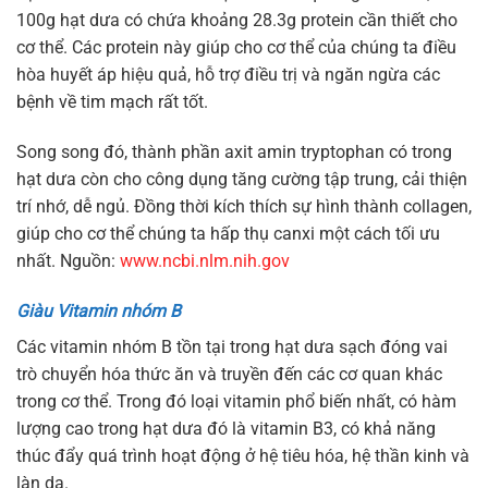
100g hạt dưa có chứa khoảng 28.3g protein cần thiết cho
cơ thể. Các protein này giúp cho cơ thể của chúng ta điều
hòa huyết áp hiệu quả, hỗ trợ điều trị và ngăn ngừa các
bệnh về tim mạch rất tốt.
Song song đó, thành phần axit amin tryptophan có trong
hạt dưa còn cho công dụng tăng cường tập trung, cải thiện
trí nhớ, dễ ngủ. Đồng thời kích thích sự hình thành collagen,
giúp cho cơ thể chúng ta hấp thụ canxi một cách tối ưu
nhất. Nguồn:
www.ncbi.nlm.nih.gov
Giàu Vitamin nhóm B
Các vitamin nhóm B tồn tại trong hạt dưa sạch đóng vai
trò chuyển hóa thức ăn và truyền đến các cơ quan khác
trong cơ thể. Trong đó loại vitamin phổ biến nhất, có hàm
lượng cao trong hạt dưa đó là vitamin B3, có khả năng
thúc đẩy quá trình hoạt động ở hệ tiêu hóa, hệ thần kinh và
làn da.