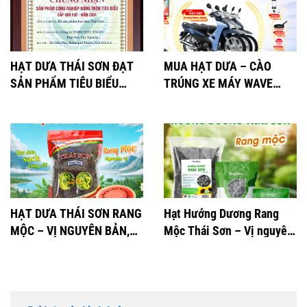
HẠT DƯA THÁI SƠN ĐẠT
MUA HẠT DƯA – CÀO
SẢN PHẨM TIÊU BIỂU
TRÚNG XE MÁY WAVE
2024
ALPHA
HẠT DƯA THÁI SƠN RANG
Hạt Hướng Dương Rang
MỘC – VỊ NGUYÊN BẢN,
Mộc Thái Sơn – Vị nguyên
THƠM NGON KHÓ CƯỠNG
bản, 100% tự nhiên