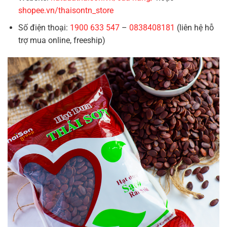
shopee.vn/thaisontn_store
Số điện thoại:
1900 633 547
–
0838408181
(liên hệ hỗ
trợ mua online, freeship)