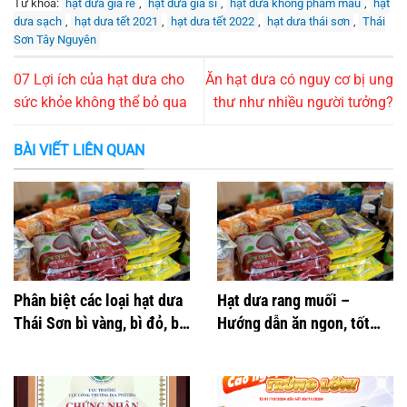
Từ khóa:
hạt dưa giá rẻ
,
hạt dưa giá sỉ
,
hạt dưa không phẩm màu
,
hạt
dưa sạch
,
hạt dưa tết 2021
,
hạt dưa tết 2022
,
hạt dưa thái sơn
,
Thái
Sơn Tây Nguyên
07 Lợi ích của hạt dưa cho
Ăn hạt dưa có nguy cơ bị ung
sức khỏe không thể bỏ qua
thư như nhiều người tưởng?
BÀI VIẾT LIÊN QUAN
Phân biệt các loại hạt dưa
Hạt dưa rang muối –
Thái Sơn bì vàng, bì đỏ, bì
Hướng dẫn ăn ngon, tốt
nâu
cho sức khỏe tim mạch