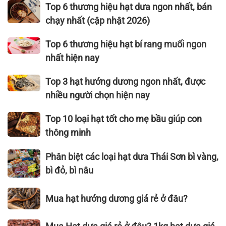
dụng
Top
Top 6 thương hiệu hạt dưa ngon nhất, bán
hạt
6
chạy nhất (cập nhật 2026)
hướng
thương
dương
hiệu hạt
Top
Top 6 thương hiệu hạt bí rang muối ngon
cần
dưa
6
nhất hiện nay
thiết
ngon
thương
cho
nhất,
hiệu
Top
Top 3 hạt hướng dương ngon nhất, được
sức
bán
hạt
3
nhiều người chọn hiện nay
khỏe
chạy
bí
hạt
nhất
rang
hướng
Top
Top 10 loại hạt tốt cho mẹ bầu giúp con
(cập
muối
dương
10
thông minh
nhật
ngon
ngon
loại
2026)
nhất
nhất,
hạt
Phân
Phân biệt các loại hạt dưa Thái Sơn bì vàng,
hiện
được
tốt
biệt
bì đỏ, bì nâu
nay
nhiều
cho
các
người
mẹ
loại
Mua
Mua hạt hướng dương giá rẻ ở đâu?
chọn
bầu
hạt
hạt
hiện
giúp
dưa
hướng
Mua
nay