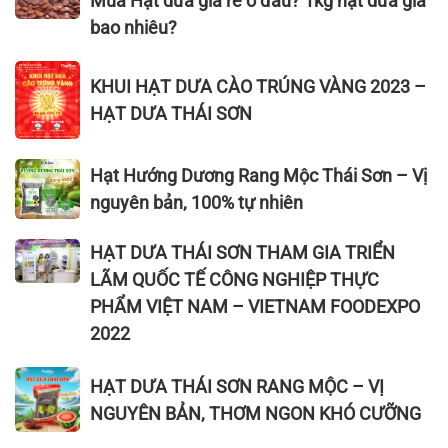
Mua Hạt dưa giá rẻ ở đâu? 1kg hạt dưa giá
con
Thái
dương
Hạt
thông
Sơn
bao nhiêu?
giá
dưa
minh
bì
rẻ
giá
KHUI
vàng,
ở
KHUI HẠT DƯA CÀO TRÚNG VÀNG 2023 –
rẻ
HẠT
bì
đâu?
HẠT DƯA THÁI SƠN
ở
DƯA
đỏ,
đâu?
CÀO
bì
1kg
TRÚNG
Hạt
nâu
Hạt Hướng Dương Rang Mộc Thái Sơn – Vị
hạt
VÀNG
Hướng
nguyên bản, 100% tự nhiên
dưa
2023
Dương
giá
–
Rang
HẠT
HẠT DƯA THÁI SƠN THAM GIA TRIỂN
bao
HẠT
Mộc
DƯA
LÃM QUỐC TẾ CÔNG NGHIỆP THỰC
nhiêu?
DƯA
Thái
THÁI
PHẨM VIỆT NAM – VIETNAM FOODEXPO
THÁI
Sơn
SƠN
2022
SƠN
–
THAM
Vị
GIA
HẠT
HẠT DƯA THÁI SƠN RANG MỘC – VỊ
nguyên
TRIỂN
DƯA
bản,
NGUYÊN BẢN, THƠM NGON KHÓ CƯỠNG
LÃM
THÁI
100%
QUỐC