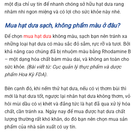
một địa chỉ uy tín để nhanh chóng sở hữu hạt dưa rang
nhâm nhi ngon miệng và có lợi cho sức khỏe này nhé.
Mua hạt dưa sạch, không phẩm màu ở đâu?
Để chọn
mua hạt dưa
không màu, sạch bạn nên tránh xa
những loại hạt dưa có màu sắc đỏ sẫm, rực rỡ và tươi. Bởi
khả năng cao chúng đã bị nhuộm màu bằng Rhodamine B
– một dạng hóa chất bám màu dai, và không an toàn cho
sức khỏe.
(Bài viết từ: Cục quản lý thực phẩm và dược
phẩm Hoa Kỳ FDA).
Bên cạnh đó, khi nếm thử hạt dưa, nếu có vị thơm bùi thì
mới là hạt dưa tốt, ngược lại nhân hạt dưa không thơm, vỏ
hôi mùi dầu có vị khét và đắng tức là hạt đã qua xử lý hóa
chất, cần tránh xa. Ngày nay để mua được hạt dưa chất
lượng thường rất khó khăn, do đó bạn nên chọn mua sản
phẩm của nhà sản xuất có uy tín.