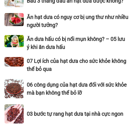
Bầu 3 tháng đầu ăn hạt dưa được không?
dụng
dưa
lượng
3
hiệu
sạch,
không
tháng
Ăn
Ăn hạt dưa có nguy cơ bị ung thư như nhiều
quả
ngon
thể
đầu
hạt
người tưởng?
đạt
bỏ
ăn
dưa
tiêu
qua
hạt
có
Ăn
Ăn dưa hấu có bị nổi mụn không? – 05 lưu
chuẩn
dưa
nguy
dưa
xuất
ý khi ăn dưa hấu
được
cơ
hấu
khẩu
không?
bị
có
07
07 Lợi ích của hạt dưa cho sức khỏe không
–
ung
bị
Lợi
Hạt
thể bỏ qua
thư
nổi
ích
Dưa
như
mụn
của
06
Thái
06 công dụng của hạt dưa đối với sức khỏe
nhiều
không?
hạt
công
Sơn
mà bạn không thể bỏ lỡ
người
–
dưa
dụng
tưởng?
05
cho
của
03
lưu
sức
hạt
03 bước tự rang hạt dưa tại nhà cực ngon
bước
ý
khỏe
dưa
tự
khi
không
đối
rang
ăn
thể
với