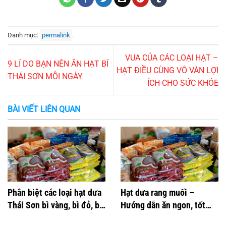
Danh mục:
permalink
.
VUA CỦA CÁC LOẠI HẠT –
9 LÍ DO BẠN NÊN ĂN HẠT BÍ
HẠT ĐIỀU CÙNG VÔ VÀN LỢI
THÁI SƠN MỖI NGÀY
ÍCH CHO SỨC KHỎE
BÀI VIẾT LIÊN QUAN
Phân biệt các loại hạt dưa
Hạt dưa rang muối –
Thái Sơn bì vàng, bì đỏ, bì
Hướng dẫn ăn ngon, tốt
nâu
cho sức khỏe tim mạch