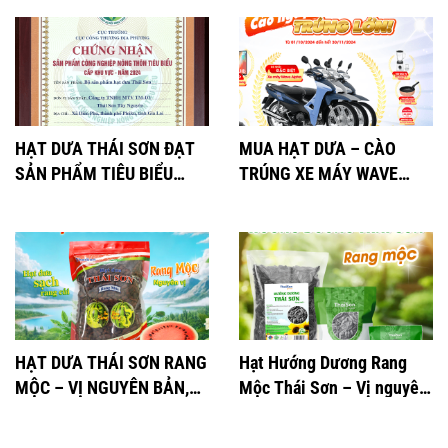
HẠT DƯA THÁI SƠN ĐẠT
MUA HẠT DƯA – CÀO
SẢN PHẨM TIÊU BIỂU
TRÚNG XE MÁY WAVE
2024
ALPHA
HẠT DƯA THÁI SƠN RANG
Hạt Hướng Dương Rang
MỘC – VỊ NGUYÊN BẢN,
Mộc Thái Sơn – Vị nguyên
THƠM NGON KHÓ CƯỠNG
bản, 100% tự nhiên