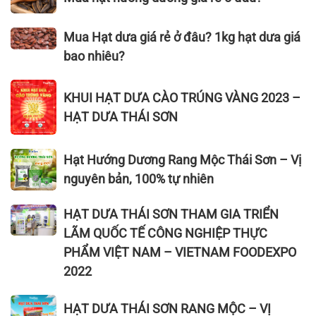
chọn
bầu
hạt
hạt
hiện
giúp
dưa
hướng
Mua
nay
Mua Hạt dưa giá rẻ ở đâu? 1kg hạt dưa giá
con
Thái
dương
Hạt
thông
Sơn
bao nhiêu?
giá
dưa
minh
bì
rẻ
giá
KHUI
vàng,
ở
KHUI HẠT DƯA CÀO TRÚNG VÀNG 2023 –
rẻ
HẠT
bì
đâu?
HẠT DƯA THÁI SƠN
ở
DƯA
đỏ,
đâu?
CÀO
bì
1kg
TRÚNG
Hạt
nâu
Hạt Hướng Dương Rang Mộc Thái Sơn – Vị
hạt
VÀNG
Hướng
nguyên bản, 100% tự nhiên
dưa
2023
Dương
giá
–
Rang
HẠT
HẠT DƯA THÁI SƠN THAM GIA TRIỂN
bao
HẠT
Mộc
DƯA
LÃM QUỐC TẾ CÔNG NGHIỆP THỰC
nhiêu?
DƯA
Thái
THÁI
PHẨM VIỆT NAM – VIETNAM FOODEXPO
THÁI
Sơn
SƠN
2022
SƠN
–
THAM
Vị
GIA
HẠT
HẠT DƯA THÁI SƠN RANG MỘC – VỊ
nguyên
TRIỂN