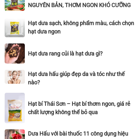
DƯA
bản,
NGUYÊN BẢN, THƠM NGON KHÓ CƯỠNG
LÃM
THÁI
100%
QUỐC
SƠN
tự
Hạt
TẾ
Hạt dưa sạch, không phẩm màu, cách chọn
RANG
nhiên
dưa
CÔNG
hạt dưa ngon
MỘC
sạch,
NGHIỆP
–
không
THỰC
VỊ
Hạt
phẩm
PHẨM
Hạt dưa rang củi là hạt dưa gì?
NGUYÊN
dưa
màu,
VIỆT
BẢN,
rang
cách
NAM
THƠM
củi
chọn
Hạt
–
Hạt dưa hấu giúp đẹp da và tóc như thế
NGON
là
hạt
dưa
VIETNAM
nào?
KHÓ
hạt
dưa
hấu
FOODEXPO
CƯỠNG
dưa
ngon
giúp
2022
Hạt
gì?
đẹp
Hạt bí Thái Sơn – Hạt bí thơm ngon, giá rẻ
bí
da
Thái
chất lượng không thể bỏ qua
và
Sơn
tóc
–
Dưa
như
Dưa Hấu với bài thuốc 11 công dụng hiệu
Hạt