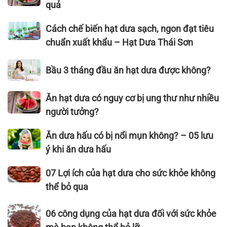
Hấu
thế
bí
quả
với
nào?
thơm
bài
Cách
ngon,
Cách chế biến hạt dưa sạch, ngon đạt tiêu
thuốc
chế
giá
chuẩn xuất khẩu – Hạt Dưa Thái Sơn
11
biến
rẻ
công
hạt
chất
Bầu
Bầu 3 tháng đầu ăn hạt dưa được không?
dụng
dưa
lượng
3
hiệu
sạch,
không
tháng
Ăn
Ăn hạt dưa có nguy cơ bị ung thư như nhiều
quả
ngon
thể
đầu
hạt
người tưởng?
đạt
bỏ
ăn
dưa
tiêu
qua
hạt
có
Ăn
Ăn dưa hấu có bị nổi mụn không? – 05 lưu
chuẩn
dưa
nguy
dưa
xuất
ý khi ăn dưa hấu
được
cơ
hấu
khẩu
không?
bị
có
07
07 Lợi ích của hạt dưa cho sức khỏe không
–
ung
bị
Lợi
Hạt
thể bỏ qua
thư
nổi
ích
Dưa
như
mụn
của
06
Thái
06 công dụng của hạt dưa đối với sức khỏe
nhiều
không?
hạt
công
Sơn