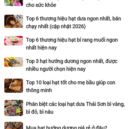
9
cho sức khỏe
tác
dụng
Top
Top 6 thương hiệu hạt dưa ngon nhất, bán
hạt
6
chạy nhất (cập nhật 2026)
hướng
thương
dương
hiệu hạt
Top
Top 6 thương hiệu hạt bí rang muối ngon
cần
dưa
6
nhất hiện nay
thiết
ngon
thương
cho
nhất,
hiệu
Top
Top 3 hạt hướng dương ngon nhất, được
sức
bán
hạt
3
nhiều người chọn hiện nay
khỏe
chạy
bí
hạt
nhất
rang
hướng
Top
Top 10 loại hạt tốt cho mẹ bầu giúp con
(cập
muối
dương
10
thông minh
nhật
ngon
ngon
loại
2026)
nhất
nhất,
hạt
Phân
Phân biệt các loại hạt dưa Thái Sơn bì vàng,
hiện
được
tốt
biệt
bì đỏ, bì nâu
nay
nhiều
cho
các
người
mẹ
loại
Mua
Mua hạt hướng dương giá rẻ ở đâu?