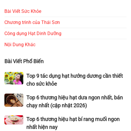
Bài Viết Sức Khỏe
Chương trình của Thái Sơn
Công dụng Hạt Dinh Dưỡng
Nội Dung Khác
Bài Viết Phổ Biến
Top
Top 9 tác dụng hạt hướng dương cần thiết
9
cho sức khỏe
tác
dụng
Top
Top 6 thương hiệu hạt dưa ngon nhất, bán
hạt
6
chạy nhất (cập nhật 2026)
hướng
thương
dương
hiệu hạt
Top
Top 6 thương hiệu hạt bí rang muối ngon
cần
dưa
6
nhất hiện nay