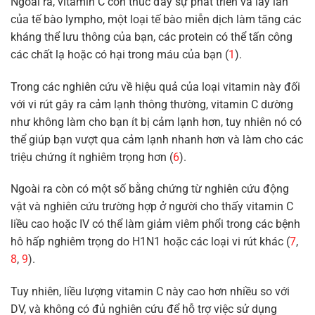
Ngoài ra, vitamin C còn thúc đẩy sự phát triển và lây lan
của tế bào lympho, một loại tế bào miễn dịch làm tăng các
kháng thể lưu thông của bạn, các protein có thể tấn công
các chất lạ hoặc có hại trong máu của bạn (
1
).
Trong các nghiên cứu về hiệu quả của loại vitamin này đối
với vi rút gây ra cảm lạnh thông thường, vitamin C dường
như không làm cho bạn ít bị cảm lạnh hơn, tuy nhiên nó có
thể giúp bạn vượt qua cảm lạnh nhanh hơn và làm cho các
triệu chứng ít nghiêm trọng hơn (
6
).
Ngoài ra còn có một số bằng chứng từ nghiên cứu động
vật và nghiên cứu trường hợp ở người cho thấy vitamin C
liều cao hoặc IV có thể làm giảm viêm phổi trong các bệnh
hô hấp nghiêm trọng do H1N1 hoặc các loại vi rút khác (
7
,
8
,
9
).
Tuy nhiên, liều lượng vitamin C này cao hơn nhiều so với
DV, và không có đủ nghiên cứu để hỗ trợ việc sử dụng