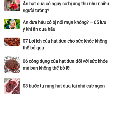
Ăn
Ăn hạt dưa có nguy cơ bị ung thư như nhiều
quả
ngon
thể
đầu
hạt
người tưởng?
đạt
bỏ
ăn
dưa
tiêu
qua
hạt
có
Ăn
Ăn dưa hấu có bị nổi mụn không? – 05 lưu
chuẩn
dưa
nguy
dưa
xuất
ý khi ăn dưa hấu
được
cơ
hấu
khẩu
không?
bị
có
07
07 Lợi ích của hạt dưa cho sức khỏe không
–
ung
bị
Lợi
Hạt
thể bỏ qua
thư
nổi
ích
Dưa
như
mụn
của
06
Thái
06 công dụng của hạt dưa đối với sức khỏe
nhiều
không?
hạt
công
Sơn
mà bạn không thể bỏ lỡ
người
–
dưa
dụng
tưởng?
05
cho
của
03
lưu
sức
hạt
03 bước tự rang hạt dưa tại nhà cực ngon
bước
ý
khỏe
dưa
tự
khi
không
đối
rang
ăn
thể
với
hạt
dưa
bỏ
sức
dưa
hấu
qua