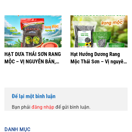
2024
ALPHA
HẠT DƯA THÁI SƠN RANG
Hạt Hướng Dương Rang
MỘC – VỊ NGUYÊN BẢN,
Mộc Thái Sơn – Vị nguyên
THƠM NGON KHÓ CƯỠNG
bản, 100% tự nhiên
Để lại một bình luận
Bạn phải
đăng nhập
để gửi bình luận.
DANH MỤC