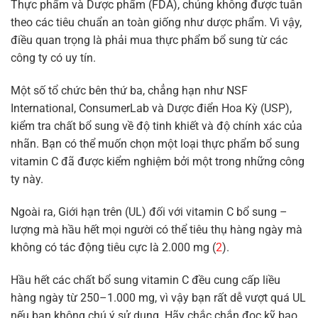
Thực phẩm và Dược phẩm (FDA), chúng không được tuân
theo các tiêu chuẩn an toàn giống như dược phẩm. Vì vậy,
điều quan trọng là phải mua thực phẩm bổ sung từ các
công ty có uy tín.
Một số tổ chức bên thứ ba, chẳng hạn như NSF
International, ConsumerLab và Dược điển Hoa Kỳ (USP),
kiểm tra chất bổ sung về độ tinh khiết và độ chính xác của
nhãn. Bạn có thể muốn chọn một loại thực phẩm bổ sung
vitamin C đã được kiểm nghiệm bởi một trong những công
ty này.
Ngoài ra, Giới hạn trên (UL) đối với vitamin C bổ sung –
lượng mà hầu hết mọi người có thể tiêu thụ hàng ngày mà
không có tác động tiêu cực là 2.000 mg (
2
).
Hầu hết các chất bổ sung vitamin C đều cung cấp liều
hàng ngày từ 250–1.000 mg, vì vậy bạn rất dễ vượt quá UL
nếu bạn không chú ý sử dụng. Hãy chắc chắn đọc kỹ bao