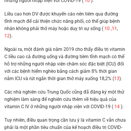
những người nhập viện với COVID-19 (
10
).
Liều cao hơn DV được khuyến cáo nên tiêm qua đường
tĩnh mạch để cải thiện chức năng phổi, có thể giúp bệnh
nhân không phải thở máy hoặc duy trì sự sống (
10
,
11
,
12
).
Ngoài ra, một đánh giá năm 2019 cho thấy điều trị vitamin
C liều cao cả đường uống và đường tiêm tĩnh mạch có thể
hỗ trợ những người nhập viện chăm sóc đặc biệt (ICU) đối
với các bệnh hiểm nghèo bằng cách giảm 8% thời gian
nằm ICU và rút ngắn thời gian thở máy xuống 18,2% (
13
).
Các nhà nghiên cứu Trung Quốc cũng đã đăng ký một thử
nghiệm lâm sàng để nghiên cứu thêm về hiệu quả của
vitamin C IV ở những người nhập viện với COVID-19 (
14
).
Tuy nhiên, điều quan trọng cần lưu ý là vitamin C vẫn chưa
phải là một phần tiêu chuẩn của kế hoạch điều trị COVID-