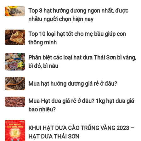
thiết
ngon
thương
cho
nhất,
hiệu
Top
Top 3 hạt hướng dương ngon nhất, được
sức
bán
hạt
3
nhiều người chọn hiện nay
khỏe
chạy
bí
hạt
nhất
rang
hướng
Top
Top 10 loại hạt tốt cho mẹ bầu giúp con
(cập
muối
dương
10
thông minh
nhật
ngon
ngon
loại
2026)
nhất
nhất,
hạt
Phân
Phân biệt các loại hạt dưa Thái Sơn bì vàng,
hiện
được
tốt
biệt
bì đỏ, bì nâu
nay
nhiều
cho
các
người
mẹ
loại
Mua
Mua hạt hướng dương giá rẻ ở đâu?
chọn
bầu
hạt
hạt
hiện
giúp
dưa
hướng
Mua
nay
Mua Hạt dưa giá rẻ ở đâu? 1kg hạt dưa giá
con
Thái
dương
Hạt
thông
Sơn
bao nhiêu?
giá
dưa
minh
bì
rẻ
giá
KHUI
vàng,
ở
KHUI HẠT DƯA CÀO TRÚNG VÀNG 2023 –
rẻ
HẠT
bì
đâu?
HẠT DƯA THÁI SƠN
ở
DƯA
đỏ,