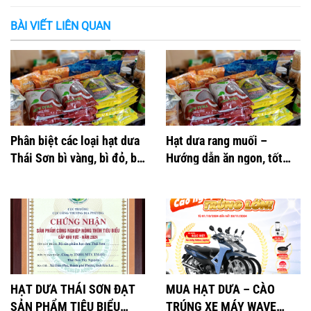
BÀI VIẾT LIÊN QUAN
Phân biệt các loại hạt dưa
Hạt dưa rang muối –
Thái Sơn bì vàng, bì đỏ, bì
Hướng dẫn ăn ngon, tốt
nâu
cho sức khỏe tim mạch
HẠT DƯA THÁI SƠN ĐẠT
MUA HẠT DƯA – CÀO
SẢN PHẨM TIÊU BIỂU
TRÚNG XE MÁY WAVE