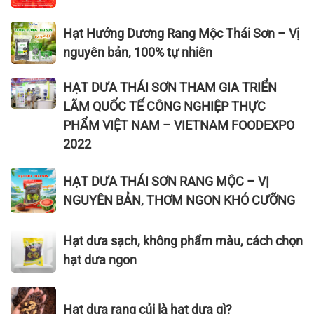
đâu?
CÀO
bì
1kg
TRÚNG
Hạt
nâu
Hạt Hướng Dương Rang Mộc Thái Sơn – Vị
hạt
VÀNG
Hướng
nguyên bản, 100% tự nhiên
dưa
2023
Dương
giá
–
Rang
HẠT
HẠT DƯA THÁI SƠN THAM GIA TRIỂN
bao
HẠT
Mộc
DƯA
LÃM QUỐC TẾ CÔNG NGHIỆP THỰC
nhiêu?
DƯA
Thái
THÁI
PHẨM VIỆT NAM – VIETNAM FOODEXPO
THÁI
Sơn
SƠN
2022
SƠN
–
THAM
Vị
GIA
HẠT
HẠT DƯA THÁI SƠN RANG MỘC – VỊ
nguyên
TRIỂN
DƯA
bản,
NGUYÊN BẢN, THƠM NGON KHÓ CƯỠNG
LÃM
THÁI
100%
QUỐC
SƠN
tự
Hạt
TẾ
Hạt dưa sạch, không phẩm màu, cách chọn
RANG
nhiên
dưa
CÔNG
hạt dưa ngon
MỘC
sạch,
NGHIỆP
–
không
THỰC
VỊ
Hạt
phẩm
PHẨM
Hạt dưa rang củi là hạt dưa gì?
NGUYÊN
dưa