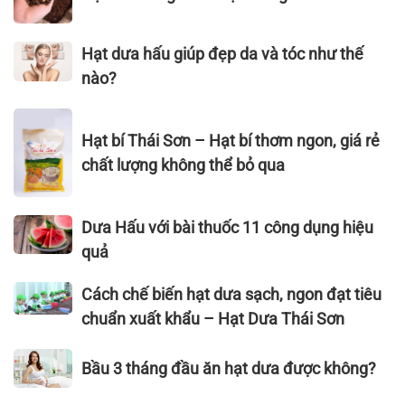
màu,
VIỆT
BẢN,
rang
cách
NAM
THƠM
củi
chọn
Hạt
–
Hạt dưa hấu giúp đẹp da và tóc như thế
NGON
là
hạt
dưa
VIETNAM
nào?
KHÓ
hạt
dưa
hấu
FOODEXPO
CƯỠNG
dưa
ngon
giúp
2022
Hạt
gì?
đẹp
Hạt bí Thái Sơn – Hạt bí thơm ngon, giá rẻ
bí
da
Thái
chất lượng không thể bỏ qua
và
Sơn
tóc
–
Dưa
như
Dưa Hấu với bài thuốc 11 công dụng hiệu
Hạt
Hấu
thế
bí
quả
với
nào?
thơm
bài
Cách
ngon,
Cách chế biến hạt dưa sạch, ngon đạt tiêu
thuốc
chế
giá
chuẩn xuất khẩu – Hạt Dưa Thái Sơn
11
biến
rẻ
công
hạt
chất
Bầu
Bầu 3 tháng đầu ăn hạt dưa được không?
dụng
dưa
lượng
3
hiệu
sạch,
không
tháng