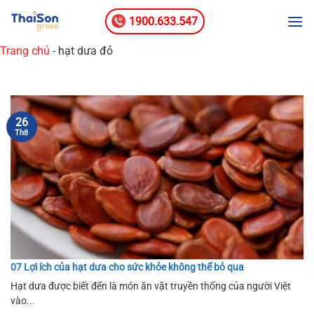
Bỏ
1900.633.547
qua
nội
Trang chủ
-
hạt dưa đỏ
dung
26
Th8
07 Lợi ích của hạt dưa cho sức khỏe không thể bỏ qua
Hạt dưa được biết đến là món ăn vặt truyền thống của người Việt
vào...