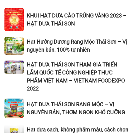
dưa
minh
bì
rẻ
giá
KHUI
vàng,
ở
KHUI HẠT DƯA CÀO TRÚNG VÀNG 2023 –
rẻ
HẠT
bì
đâu?
HẠT DƯA THÁI SƠN
ở
DƯA
đỏ,
đâu?
CÀO
bì
1kg
TRÚNG
Hạt
nâu
Hạt Hướng Dương Rang Mộc Thái Sơn – Vị
hạt
VÀNG
Hướng
nguyên bản, 100% tự nhiên
dưa
2023
Dương
giá
–
Rang
HẠT
HẠT DƯA THÁI SƠN THAM GIA TRIỂN
bao
HẠT
Mộc
DƯA
LÃM QUỐC TẾ CÔNG NGHIỆP THỰC
nhiêu?
DƯA
Thái
THÁI
PHẨM VIỆT NAM – VIETNAM FOODEXPO
THÁI
Sơn
SƠN
2022
SƠN
–
THAM
Vị
GIA
HẠT
HẠT DƯA THÁI SƠN RANG MỘC – VỊ
nguyên
TRIỂN
DƯA
bản,
NGUYÊN BẢN, THƠM NGON KHÓ CƯỠNG
LÃM
THÁI
100%
QUỐC
SƠN
tự
Hạt
TẾ
Hạt dưa sạch, không phẩm màu, cách chọn
RANG
nhiên