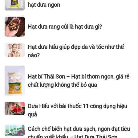
dưa
CÔNG
hạt dưa ngon
MỘC
sạch,
NGHIỆP
–
không
THỰC
VỊ
Hạt
phẩm
PHẨM
Hạt dưa rang củi là hạt dưa gì?
NGUYÊN
dưa
màu,
VIỆT
BẢN,
rang
cách
NAM
THƠM
củi
chọn
Hạt
–
Hạt dưa hấu giúp đẹp da và tóc như thế
NGON
là
hạt
dưa
VIETNAM
nào?
KHÓ
hạt
dưa
hấu
FOODEXPO
CƯỠNG
dưa
ngon
giúp
2022
Hạt
gì?
đẹp
Hạt bí Thái Sơn – Hạt bí thơm ngon, giá rẻ
bí
da
Thái
chất lượng không thể bỏ qua
và
Sơn
tóc
–
Dưa
như
Dưa Hấu với bài thuốc 11 công dụng hiệu
Hạt
Hấu
thế
bí
quả
với
nào?
thơm
bài
Cách
ngon,
Cách chế biến hạt dưa sạch, ngon đạt tiêu
thuốc
chế
giá
chuẩn xuất khẩu – Hạt Dưa Thái Sơn