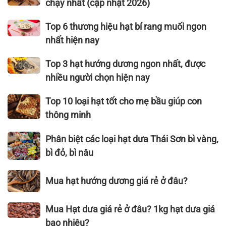
chạy nhất (cập nhật 2026)
hướng
thương
dương
hiệu hạt
Top
Top 6 thương hiệu hạt bí rang muối ngon
cần
dưa
6
nhất hiện nay
thiết
ngon
thương
cho
nhất,
hiệu
Top
Top 3 hạt hướng dương ngon nhất, được
sức
bán
hạt
3
nhiều người chọn hiện nay
khỏe
chạy
bí
hạt
nhất
rang
hướng
Top
Top 10 loại hạt tốt cho mẹ bầu giúp con
(cập
muối
dương
10
thông minh
nhật
ngon
ngon
loại
2026)
nhất
nhất,
hạt
Phân
Phân biệt các loại hạt dưa Thái Sơn bì vàng,
hiện
được
tốt
biệt
bì đỏ, bì nâu
nay
nhiều
cho
các
người
mẹ
loại
Mua
Mua hạt hướng dương giá rẻ ở đâu?
chọn
bầu
hạt
hạt
hiện
giúp
dưa
hướng
Mua
nay
Mua Hạt dưa giá rẻ ở đâu? 1kg hạt dưa giá
con
Thái
dương
Hạt
thông
Sơn
bao nhiêu?
giá