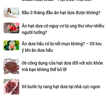
11
biến
rẻ
công
hạt
chất
Bầu
Bầu 3 tháng đầu ăn hạt dưa được không?
dụng
dưa
lượng
3
hiệu
sạch,
không
tháng
Ăn
Ăn hạt dưa có nguy cơ bị ung thư như nhiều
quả
ngon
thể
đầu
hạt
người tưởng?
đạt
bỏ
ăn
dưa
tiêu
qua
hạt
có
Ăn
Ăn dưa hấu có bị nổi mụn không? – 05 lưu
chuẩn
dưa
nguy
dưa
xuất
ý khi ăn dưa hấu
được
cơ
hấu
khẩu
không?
bị
có
06
–
06 công dụng của hạt dưa đối với sức khỏe
ung
bị
công
Hạt
mà bạn không thể bỏ lỡ
thư
nổi
dụng
Dưa
như
mụn
của
Thái
03
nhiều
không?
hạt
Sơn
03 bước tự rang hạt dưa tại nhà cực ngon
bước
người
–
dưa
tự
tưởng?
05
đối
rang
lưu
với
hạt
ý
sức