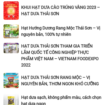
giá
KHUI
vàng,
ở
KHUI HẠT DƯA CÀO TRÚNG VÀNG 2023 –
rẻ
HẠT
bì
đâu?
HẠT DƯA THÁI SƠN
ở
DƯA
đỏ,
đâu?
CÀO
bì
1kg
TRÚNG
Hạt
nâu
Hạt Hướng Dương Rang Mộc Thái Sơn – Vị
hạt
VÀNG
Hướng
nguyên bản, 100% tự nhiên
dưa
2023
Dương
giá
–
Rang
HẠT
HẠT DƯA THÁI SƠN THAM GIA TRIỂN
bao
HẠT
Mộc
DƯA
LÃM QUỐC TẾ CÔNG NGHIỆP THỰC
nhiêu?
DƯA
Thái
THÁI
PHẨM VIỆT NAM – VIETNAM FOODEXPO
THÁI
Sơn
SƠN
2022
SƠN
–
THAM
Vị
GIA
HẠT
HẠT DƯA THÁI SƠN RANG MỘC – VỊ
nguyên
TRIỂN
DƯA
bản,
NGUYÊN BẢN, THƠM NGON KHÓ CƯỠNG
LÃM
THÁI
100%
QUỐC
SƠN
tự
Hạt
TẾ
Hạt dưa sạch, không phẩm màu, cách chọn
RANG
nhiên
dưa
CÔNG
hạt dưa ngon
MỘC