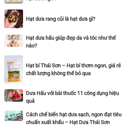
sạch,
NGHIỆP
–
không
THỰC
VỊ
Hạt
phẩm
PHẨM
Hạt dưa rang củi là hạt dưa gì?
NGUYÊN
dưa
màu,
VIỆT
BẢN,
rang
cách
NAM
THƠM
củi
chọn
Hạt
–
Hạt dưa hấu giúp đẹp da và tóc như thế
NGON
là
hạt
dưa
VIETNAM
nào?
KHÓ
hạt
dưa
hấu
FOODEXPO
CƯỠNG
dưa
ngon
giúp
2022
Hạt
gì?
đẹp
Hạt bí Thái Sơn – Hạt bí thơm ngon, giá rẻ
bí
da
Thái
chất lượng không thể bỏ qua
và
Sơn
tóc
–
Dưa
như
Dưa Hấu với bài thuốc 11 công dụng hiệu
Hạt
Hấu
thế
bí
quả
với
nào?
thơm
bài
Cách
ngon,
Cách chế biến hạt dưa sạch, ngon đạt tiêu
thuốc
chế
giá
chuẩn xuất khẩu – Hạt Dưa Thái Sơn
11
biến
rẻ