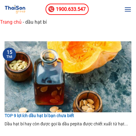
Bỏ
1900.633.547
qua
nội
Trang chủ
-
dầu hạt bí
dung
15
Th8
TOP 9 lợi ích dầu hạt bí bạn chưa biết
Dầu hạt bí hay còn được gọi là dầu pepita được chiết xuất từ hạt...