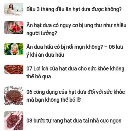
công
hạt
chất
Bầu
Bầu 3 tháng đầu ăn hạt dưa được không?
dụng
dưa
lượng
3
hiệu
sạch,
không
tháng
Ăn
Ăn hạt dưa có nguy cơ bị ung thư như nhiều
quả
ngon
thể
đầu
hạt
người tưởng?
đạt
bỏ
ăn
dưa
tiêu
qua
hạt
có
Ăn
Ăn dưa hấu có bị nổi mụn không? – 05 lưu
chuẩn
dưa
nguy
dưa
xuất
ý khi ăn dưa hấu
được
cơ
hấu
khẩu
không?
bị
có
07
07 Lợi ích của hạt dưa cho sức khỏe không
–
ung
bị
Lợi
Hạt
thể bỏ qua
thư
nổi
ích
Dưa
như
mụn
của
06
Thái
06 công dụng của hạt dưa đối với sức khỏe
nhiều
không?
hạt
công
Sơn
mà bạn không thể bỏ lỡ
người
–
dưa
dụng
tưởng?
05
cho
của
03
lưu
sức
hạt
03 bước tự rang hạt dưa tại nhà cực ngon
bước
ý
khỏe
dưa
tự
khi
không