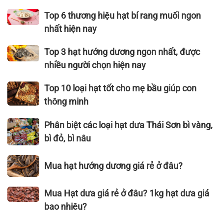
hướng
thương
dương
hiệu hạt
Top
Top 6 thương hiệu hạt bí rang muối ngon
cần
dưa
6
nhất hiện nay
thiết
ngon
thương
cho
nhất,
hiệu
Top
Top 3 hạt hướng dương ngon nhất, được
sức
bán
hạt
3
nhiều người chọn hiện nay
khỏe
chạy
bí
hạt
nhất
rang
hướng
Top
Top 10 loại hạt tốt cho mẹ bầu giúp con
(cập
muối
dương
10
thông minh
nhật
ngon
ngon
loại
2026)
nhất
nhất,
hạt
Phân
Phân biệt các loại hạt dưa Thái Sơn bì vàng,
hiện
được
tốt
biệt
bì đỏ, bì nâu
nay
nhiều
cho
các
người
mẹ
loại
Mua
Mua hạt hướng dương giá rẻ ở đâu?
chọn
bầu
hạt
hạt
hiện
giúp
dưa
hướng
Mua
nay
Mua Hạt dưa giá rẻ ở đâu? 1kg hạt dưa giá
con
Thái
dương
Hạt
thông
Sơn
bao nhiêu?
giá
dưa
minh
bì
rẻ